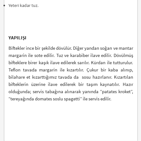
Yeteri kadar tuz.
YAPILIŞI
Biftekler ince bir şekilde dövülür. Diğer yandan soğan ve mantar
margarin ile sote edilir. Tuz ve karabiber ilave edilir. Dövülmüş
bifteklere birer kaşık ilave edilerek sarılır. Kürdan ile tutturulur.
Teflon tavada margarin ile kızartılır. Çukur bir kaba alınıp,
bilahare et kızarttığımız tavada da sosu hazırlanır. Kızartılan
bifteklerin üzerine ilave edilerek bir taşım kaynatılır. Hazır
olduğunda; servis tabağına alınarak yanında “patates kroket”,
“tereyağında domates soslu spagetti” ile servis edilir.