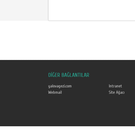
DİĞER BAĞLANTILAR
yalovagezi.com
Intranet
Webmail
Site Ağacı