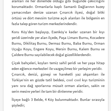
alanları ile her dönemde olduğu gibi bugünde çekiciliğini
korumaktadır. Ormanlarla kaplı Samanlı Dağlarının kuzey
yamacından denize uzanan Çınarcık ilçesi, doğal bitki
örtüsü ve dört mevsim turizme açık alanları ile bölgenin en
fazla talep gören turizm merkezlerindendir.
Koru Köy’den başlayıp, Esenköy’e kadar uzanan bir kıyı
şeridi üzerinde yer alan ilçede, Paşa Limanı Burnu, Kocadere
Burnu, Dikilitaş Burnu, Dermaz Burnu, Baba Burnu, Orman
Uçuğu Koyu, Engere Koyu, Mersin Burnu, Kalem Burnu ve
Çaldere Burnu sayılabilecek doğal güzelliklerdendir.
Çiçek bahçeleri, koyları temiz sahil şeridi ve her yaşa hitap
eden eğlence merkezleri ile vazgeçilmez bir yerleşim yeridir.
Çınarcık, denizi, güneşi ve hareketli yaz akşamları ile
Türkiye’nin en gözde tatil beldesi, cıvıl cıvıl kıyı turizminin
yanı sıra dağ sporlarına müsait orman alanları, sakin ve
serin mesire yerleri ile tam bir dinlenme yeridir.
İlçeye bağlı 3 Belde, 4 Köy bulunmaktadır. Bunlar sırasıyla
şöyledir;