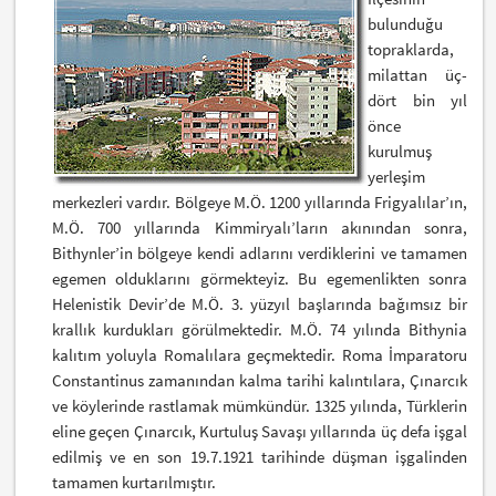
bulunduğu
topraklarda,
milattan üç-
dört bin yıl
önce
kurulmuş
yerleşim
merkezleri vardır. Bölgeye M.Ö. 1200 yıllarında Frigyalılar’ın,
M.Ö. 700 yıllarında Kimmiryalı’ların akınından sonra,
Bithynler’in bölgeye kendi adlarını verdiklerini ve tamamen
egemen olduklarını görmekteyiz. Bu egemenlikten sonra
Helenistik Devir’de M.Ö. 3. yüzyıl başlarında bağımsız bir
krallık kurdukları görülmektedir. M.Ö. 74 yılında Bithynia
kalıtım yoluyla Romalılara geçmektedir. Roma İmparatoru
Constantinus zamanından kalma tarihi kalıntılara, Çınarcık
ve köylerinde rastlamak mümkündür. 1325 yılında, Türklerin
eline geçen Çınarcık, Kurtuluş Savaşı yıllarında üç defa işgal
edilmiş ve en son 19.7.1921 tarihinde düşman işgalinden
tamamen kurtarılmıştır.