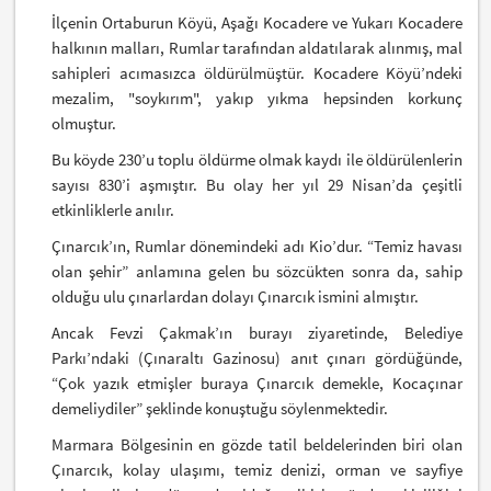
İlçenin Ortaburun Köyü, Aşağı Kocadere ve Yukarı Kocadere
halkının malları, Rumlar tarafından aldatılarak alınmış, mal
sahipleri acımasızca öldürülmüştür. Kocadere Köyü’ndeki
mezalim, "soykırım", yakıp yıkma hepsinden korkunç
olmuştur.
Bu köyde 230’u toplu öldürme olmak kaydı ile öldürülenlerin
sayısı 830’i aşmıştır. Bu olay her yıl 29 Nisan’da çeşitli
etkinliklerle anılır.
Çınarcık’ın, Rumlar dönemindeki adı Kio’dur. “Temiz havası
olan şehir” anlamına gelen bu sözcükten sonra da, sahip
olduğu ulu çınarlardan dolayı Çınarcık ismini almıştır.
Ancak Fevzi Çakmak’ın burayı ziyaretinde, Belediye
Parkı’ndaki (Çınaraltı Gazinosu) anıt çınarı gördüğünde,
“Çok yazık etmişler buraya Çınarcık demekle, Kocaçınar
demeliydiler” şeklinde konuştuğu söylenmektedir.
Marmara Bölgesinin en gözde tatil beldelerinden biri olan
Çınarcık, kolay ulaşımı, temiz denizi, orman ve sayfiye